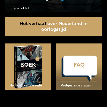
En je weet het
Het verhaal
over Nederland in
oorlogstijd
BOEK
FAQ
Het boek van de serie
Veelgestelde vragen