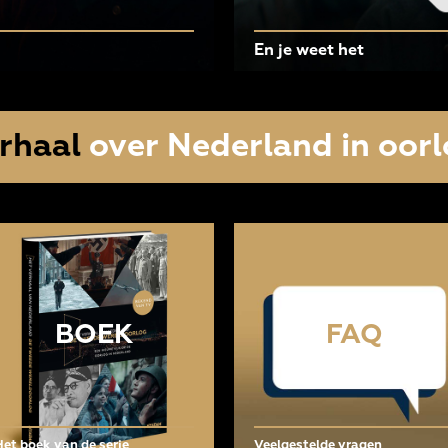
En je weet het
rhaal
over Nederland in oorl
BOEK
FAQ
Het boek van de serie
Veelgestelde vragen