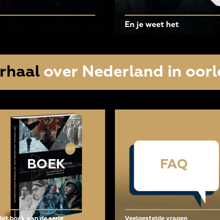
En je weet het
rhaal
over Nederland in oorl
BOEK
FAQ
Het boek van de serie
Veelgestelde vragen