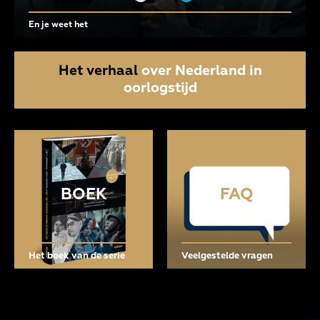
En je weet het
Het verhaal
over Nederland in
oorlogstijd
BOEK
FAQ
Het boek van de serie
Veelgestelde vragen