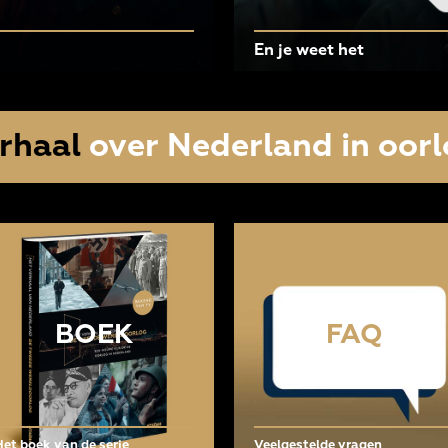
En je weet het
rhaal
over Nederland in oorl
BOEK
FAQ
Het boek van de serie
Veelgestelde vragen